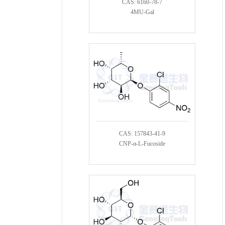
CAS: 6160-78-7
4MU-Gal
CAS: 157843-41-9
CNP-α-L-Fucoside