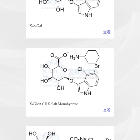
X-α-Gal
查看
X-GlcA CHX Salt Monohydrate
查看