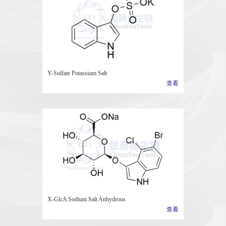
Y-Sulfate Potassium Salt
查看
X-GlcA Sodium Salt Anhydrous
查看