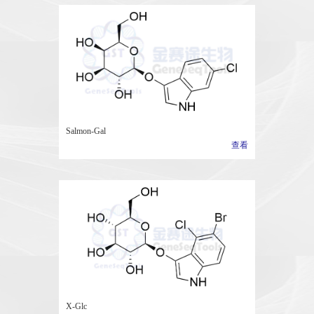
Salmon-Gal
查看
X-Glc