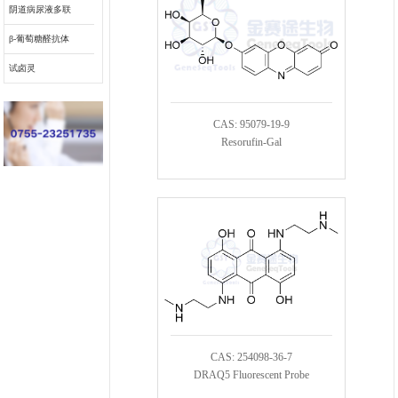
阴道病尿液多联
检底物
β-葡萄糖醛抗体
偶联物连接子
试卤灵
CAS: 95079-19-9
Resorufin-Gal
CAS: 254098-36-7
DRAQ5 Fluorescent Probe