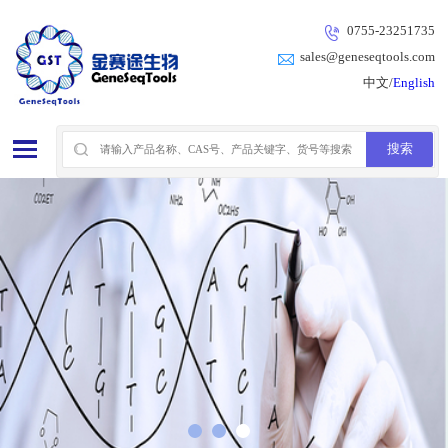
0755-23251735
sales@geneseqtools.com
中文/
English
1
2
3