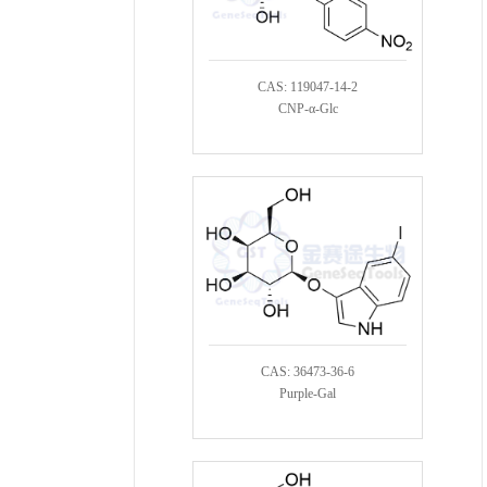
CAS: 119047-14-2
CNP-α-Glc
CAS: 36473-36-6
Purple-Gal