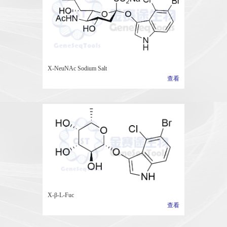
X-NeuNAc Sodium Salt
查看
X-β-L-Fuc
查看