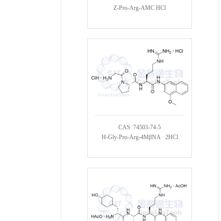
Z-Pro-Arg-AMC HCl
CAS: 74503-74-5
H-Gly-Pro-Arg-4MβNA · 2HCl