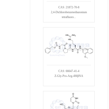
CAS: 21872-70-8
2,4-Dichlorobenzenediazonium
tetrafluoro...
CAS: 66647-41-4
Z-Gly-Pro-Arg-4MβNA