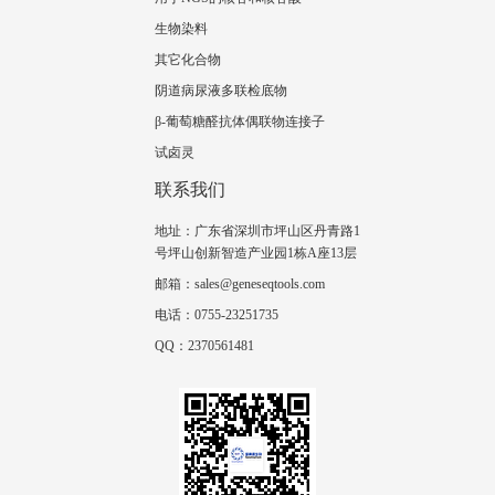
生物染料
其它化合物
阴道病尿液多联检底物
β-葡萄糖醛抗体偶联物连接子
试卤灵
联系我们
地址：广东省深圳市坪山区丹青路1
号坪山创新智造产业园1栋A座13层
邮箱：sales@geneseqtools.com
电话：0755-23251735
QQ：2370561481