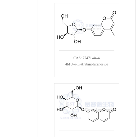
CAS: 77471-44-4
4MU-α-L-Arabinofuranoside