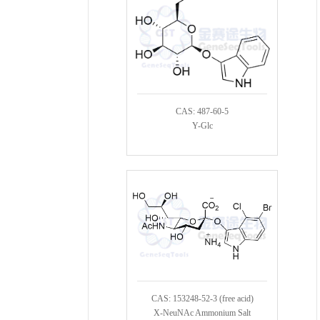
CAS: 487-60-5
Y-Glc
CAS: 153248-52-3 (free acid)
X-NeuNAc Ammonium Salt