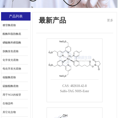
产品列表
最新产品
更多
糖苷酶底物
酯酶和脂肪酶底
物
磷酸酶和磷脂酶
底物
肽酶发色底物
化学发光底物
电化学发光底物
核酸酶底物
CAS: 482618-42-8
硫酸酯酶底物
Sulfo-TAG NHS-Ester
用于NGS的核苷
和核苷酸
生物染料
其它化合物