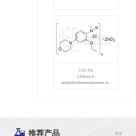
CAS: NA
2-Ethoxy-4-
morpholinobenzenediazonium ch...
推荐产品
更多