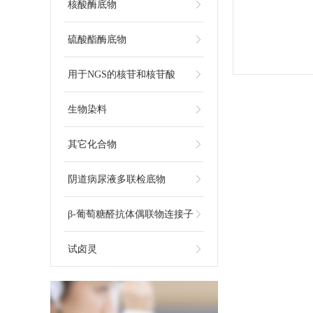
核酸酶底物
硫酸酯酶底物
用于NGS的核苷和核苷酸
生物染料
其它化合物
阴道病尿液多联检底物
β-葡萄糖醛抗体偶联物连接子
试卤灵