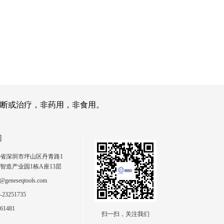
断或治疗，非药用，非食用。
们
省深圳市坪山区丹青路1
智造产业园1栋A座13层
geneseqtools.com
23251735
61481
扫一扫，关注我们