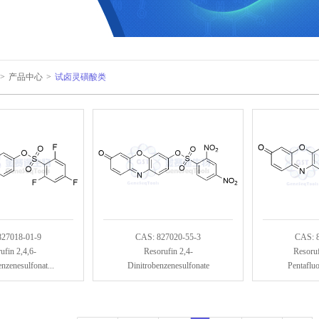
>
产品中心
>
试卤灵磺酸类
827018-01-9
CAS: 827020-55-3
CAS: 
ufin 2,4,6-
Resorufin 2,4-
Resoruf
enzenesulfonat...
Dinitrobenzenesulfonate
Pentafluo