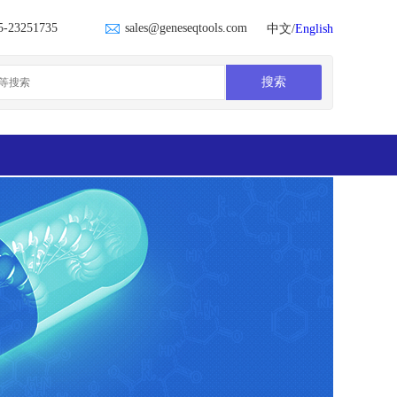
5-23251735
sales@geneseqtools.com
中文/
English