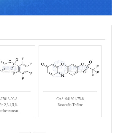
827018-00-8
CAS: 941601-75-8
in 2,3,4,5,6-
Resorufin Triflate
robenzenesu...