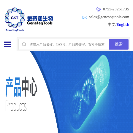
0755-23251735
sales@geneseqtools.com
中文/
English