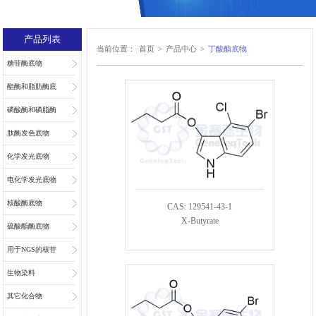
产品列表
当前位置：
首页
>
产品中心
>
丁酸酯底物
糖苷酶底物
酯酶和脂肪酶底
物
磷酸酶和磷脂酶
底物
肽酶发色底物
化学发光底物
电化学发光底物
核酸酶底物
CAS: 129541-43-1
X-Butyrate
硫酸酯酶底物
用于NGS的核苷
和核苷酸
生物染料
其它化合物