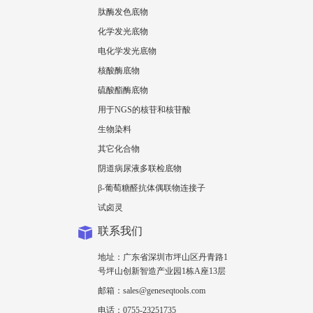
肽酶发色底物
化学发光底物
电化学发光底物
核酸酶底物
硫酸酯酶底物
用于NGS的核苷和核苷酸
生物染料
其它化合物
阴道病尿液多联检底物
β-葡萄糖醛抗体偶联物连接子
试卤灵
联系我们
地址：广东省深圳市坪山区丹青路1
号坪山创新智造产业园1栋A座13层
邮箱：sales@geneseqtools.com
电话：0755-23251735