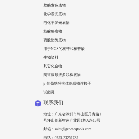
肽酶发色底物
化学发光底物
电化学发光底物
核酸酶底物
硫酸酯酶底物
用于NGS的核苷和核苷酸
生物染料
其它化合物
阴道病尿液多联检底物
β-葡萄糖醛抗体偶联物连接子
试卤灵
联系我们
地址：广东省深圳市坪山区丹青路1
号坪山创新智造产业园1栋A座13层
邮箱：sales@geneseqtools.com
电话：0755-23251735