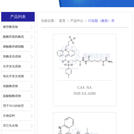
产品列表
当前位置：
首页
>
产品中心
>
吖啶酯（酰胺）类
糖苷酶底物
酯酶和脂肪酶底
物
磷酸酶和磷脂酶
底物
肽酶发色底物
化学发光底物
电化学发光底物
核酸酶底物
CAS: NA
NSP-SA-ADH
硫酸酯酶底物
用于NGS的核苷
和核苷酸
生物染料
其它化合物