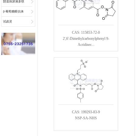
阴道病尿液多联
检底物
β-葡萄糖醛抗体
偶联物连接子
试卤灵
CAS: 115853-72-0
2',6'-Dimethylcarbonylphenyl 9-
Acridinec...
CAS: 199293-83-9
NSP-SA-NHS