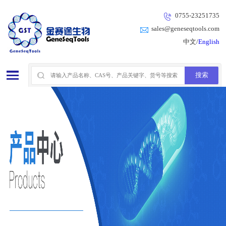
0755-23251735
sales@geneseqtools.com
中文/
English