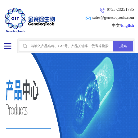
0755-23251735
sales@geneseqtools.com
中文/
English