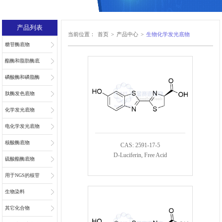
产品列表
当前位置：
首页
>
产品中心
>
生物化学发光底物
糖苷酶底物
酯酶和脂肪酶底
物
磷酸酶和磷脂酶
底物
肽酶发色底物
化学发光底物
电化学发光底物
核酸酶底物
CAS: 2591-17-5
D-Luciferin, Free Acid
硫酸酯酶底物
用于NGS的核苷
和核苷酸
生物染料
其它化合物