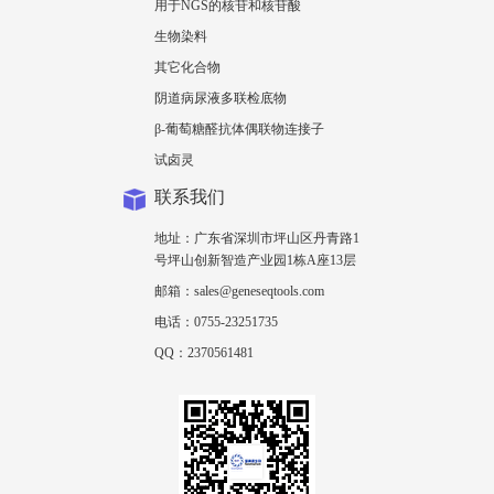
用于NGS的核苷和核苷酸
生物染料
其它化合物
阴道病尿液多联检底物
β-葡萄糖醛抗体偶联物连接子
试卤灵
联系我们
地址：广东省深圳市坪山区丹青路1
号坪山创新智造产业园1栋A座13层
邮箱：sales@geneseqtools.com
电话：0755-23251735
QQ：2370561481