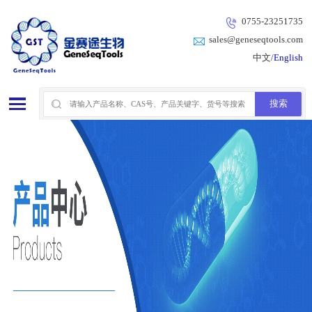
0755-23251735
sales@geneseqtools.com
中文/
English