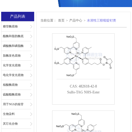
产品列表
当前位置：
首页
>
产品中心
>
水溶性三联吡啶钌类
糖苷酶底物
酯酶和脂肪酶底
物
磷酸酶和磷脂酶
底物
肽酶发色底物
化学发光底物
电化学发光底物
核酸酶底物
CAS: 482618-42-8
Sulfo-TAG NHS-Ester
硫酸酯酶底物
用于NGS的核苷
和核苷酸
生物染料
其它化合物