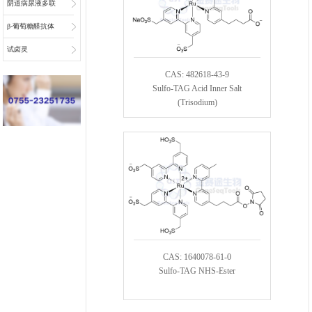
阴道病尿液多联
检底物
β-葡萄糖醛抗体
偶联物连接子
试卤灵
CAS: 482618-43-9
Sulfo-TAG Acid Inner Salt
(Trisodium)
CAS: 1640078-61-0
Sulfo-TAG NHS-Ester