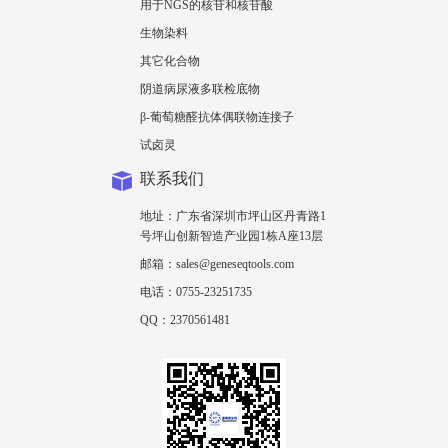
用于NGS的核苷和核苷酸
生物染料
其它化合物
阴道病尿液多联检底物
β-葡萄糖醛抗体偶联物连接子
试卤灵
联系我们
地址：广东省深圳市坪山区丹青路1
号坪山创新智造产业园1栋A座13层
邮箱：sales@geneseqtools.com
电话：0755-23251735
QQ：2370561481