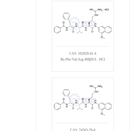
CAS: 102029-41-4
Bz-Phe-Val-Arg-4MβNA · HCl
CAS: 74503-79-0