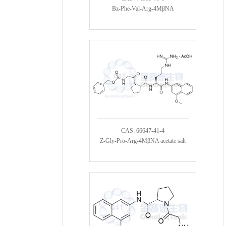
Bz-Phe-Val-Arg-4MβNA
CAS: 66647-41-4
Z-Gly-Pro-Arg-4MβNA acetate salt