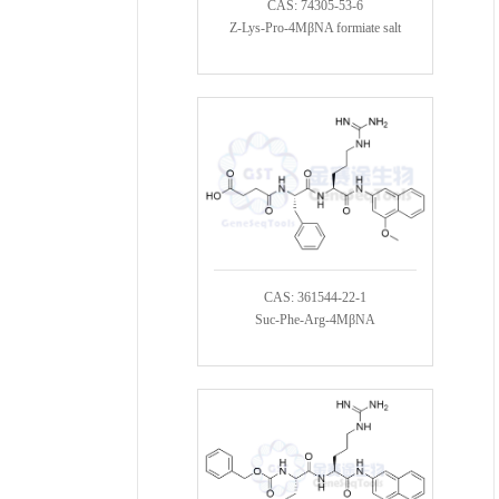
CAS: 74305-53-6
Z-Lys-Pro-4MβNA formiate salt
CAS: 361544-22-1
Suc-Phe-Arg-4MβNA