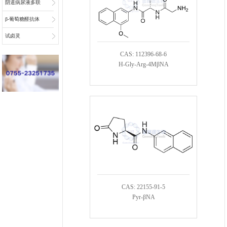
阴道病尿液多联
检底物
β-葡萄糖醛抗体
偶联物连接子
试卤灵
CAS: 112396-68-6
H-Gly-Arg-4MβNA
CAS: 22155-91-5
Pyr-βNA