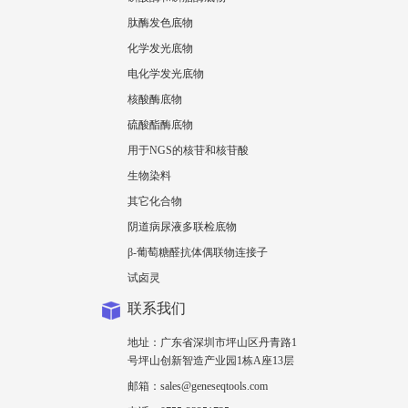
肽酶发色底物
化学发光底物
电化学发光底物
核酸酶底物
硫酸酯酶底物
用于NGS的核苷和核苷酸
生物染料
其它化合物
阴道病尿液多联检底物
β-葡萄糖醛抗体偶联物连接子
试卤灵
联系我们
地址：广东省深圳市坪山区丹青路1
号坪山创新智造产业园1栋A座13层
邮箱：sales@geneseqtools.com