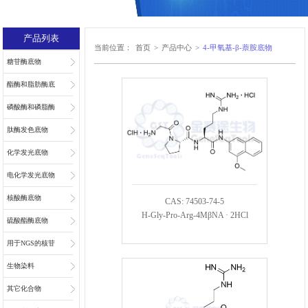
产品列表
当前位置：
首页
>
产品中心
>
4-甲氧基-β-萘胺底物
糖苷酶底物
酯酶和脂肪酶底
物
磷酸酶和磷脂酶
底物
肽酶发色底物
化学发光底物
电化学发光底物
核酸酶底物
CAS: 74503-74-5
H-Gly-Pro-Arg-4MβNA · 2HCl
硫酸酯酶底物
用于NGS的核苷
和核苷酸
生物染料
其它化合物