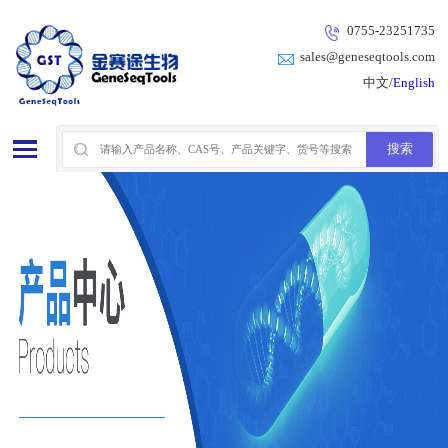
0755-23251735
sales@geneseqtools.com
中文/
English