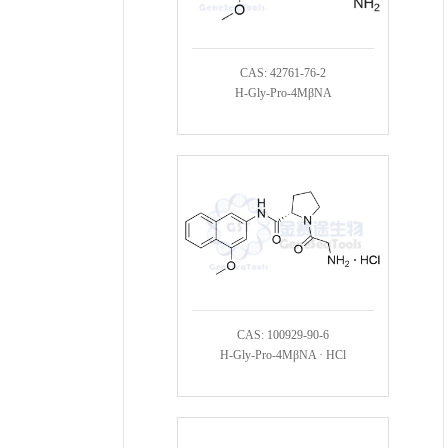
CAS: 42761-76-2
H-Gly-Pro-4MβNA
CAS: 100929-90-6
H-Gly-Pro-4MβNA · HCl