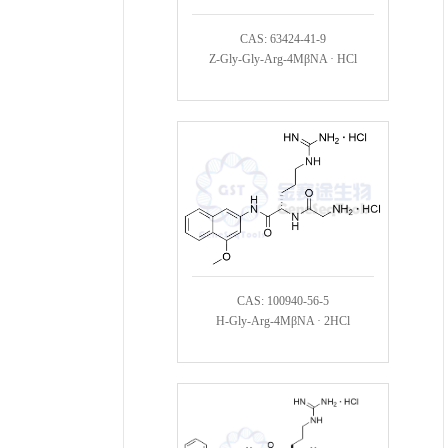
CAS: 63424-41-9
Z-Gly-Gly-Arg-4MβNA · HCl
CAS: 100940-56-5
H-Gly-Arg-4MβNA · 2HCl