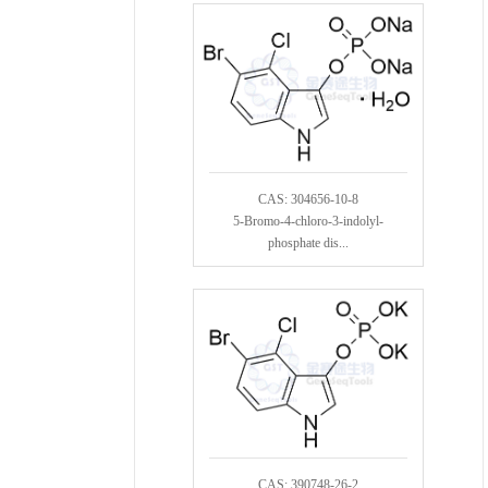
CAS: 304656-10-8
5-Bromo-4-chloro-3-indolyl-
phosphate dis...
CAS: 390748-26-2