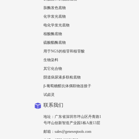
肽酶发色底物
化学发光底物
电化学发光底物
核酸酶底物
硫酸酯酶底物
用于NGS的核苷和核苷酸
生物染料
其它化合物
阴道病尿液多联检底物
β-葡萄糖醛抗体偶联物连接子
试卤灵
联系我们
地址：广东省深圳市坪山区丹青路1
号坪山创新智造产业园1栋A座13层
邮箱：sales@geneseqtools.com