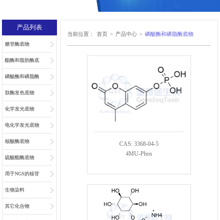
产品列表
当前位置：
首页
>
产品中心
>
磷酸酶和磷脂酶底物
糖苷酶底物
酯酶和脂肪酶底
物
磷酸酶和磷脂酶
底物
肽酶发色底物
化学发光底物
电化学发光底物
核酸酶底物
CAS: 3368-04-5
4MU-Phos
硫酸酯酶底物
用于NGS的核苷
和核苷酸
生物染料
其它化合物