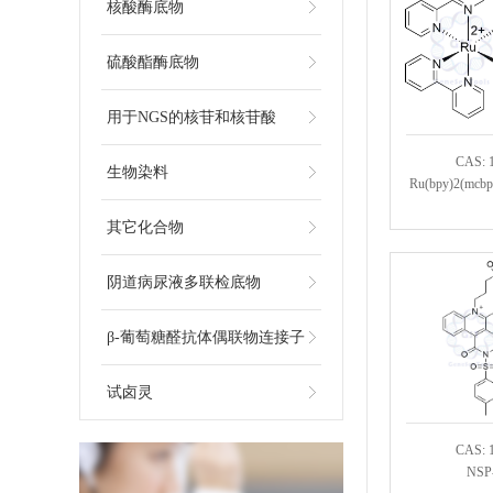
核酸酶底物
硫酸酯酶底物
用于NGS的核苷和核苷酸
CAS: 
生物染料
Ru(bpy)2(mcbp
其它化合物
阴道病尿液多联检底物
β-葡萄糖醛抗体偶联物连接子
试卤灵
CAS: 
NSP