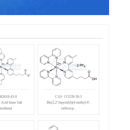
482618-43-9
CAS: 115239-59-3
Acid Inner Salt
Bis(2,2'-bipyridyl)(4-methyl-4'-
isodium)
carboxyp...