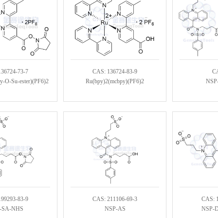
136724-73-7
CAS: 136724-83-9
C
y-O-Su-ester)(PF6)2
Ru(bpy)2(mcbpy)(PF6)2
NSP
199293-83-9
CAS: 211106-69-3
CAS: 
-SA-NHS
NSP-AS
NSP-