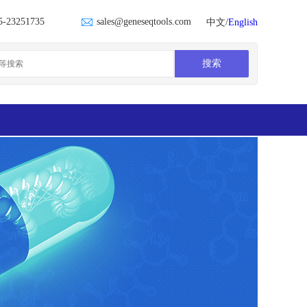
5-23251735
sales@geneseqtools.com
中文/
English