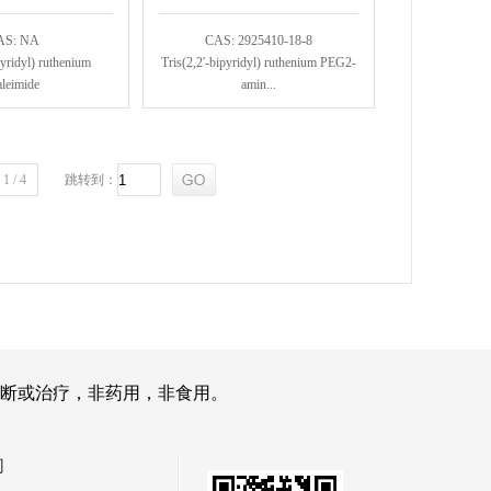
AS: NA
CAS: 2925410-18-8
pyridyl) ruthenium
Tris(2,2'-bipyridyl) ruthenium PEG2-
leimide
amin...
1 / 4
跳转到：
断或治疗，非药用，非食用。
们