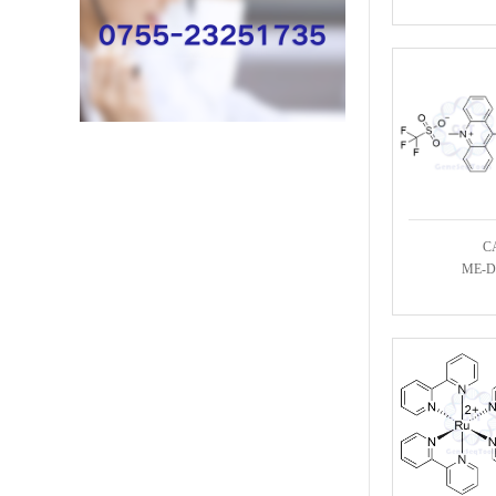
C
ME-