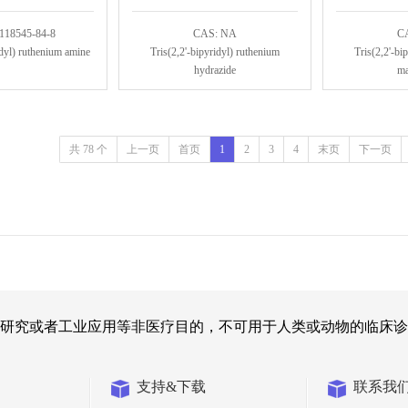
118545-84-8
CAS: NA
C
idyl) ruthenium amine
Tris(2,2'-bipyridyl) ruthenium
Tris(2,2'-bi
hydrazide
ma
共 78 个
上一页
首页
1
2
3
4
末页
下一页
研究或者工业应用等非医疗目的，不可用于人类或动物的临床诊
支持&下载
联系我