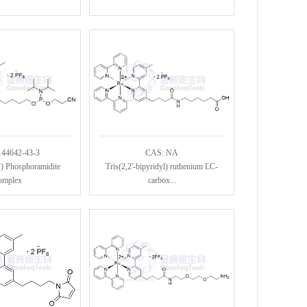
144642-43-3
CAS: NA
) Phosphoramidite
Tris(2,2'-bipyridyl) ruthenium LC-
omplex
carbox...