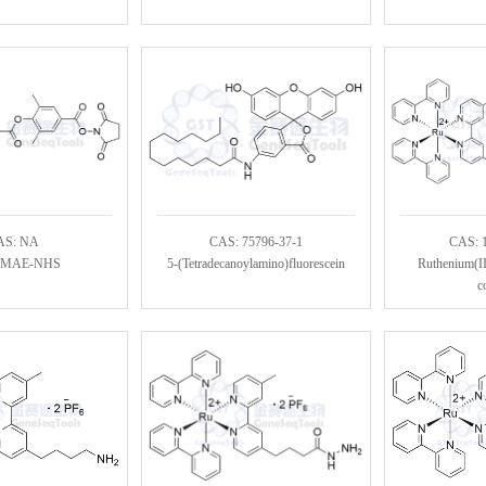
AS: NA
CAS: 75796-37-1
CAS: 
DMAE-NHS
5-(Tetradecanoylamino)fluorescein
Ruthenium(II
c