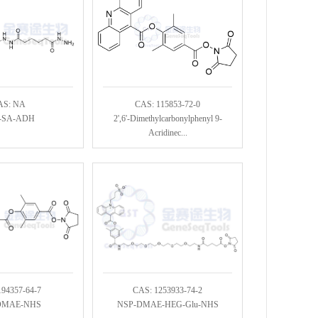
AS: NA
CAS: 115853-72-0
-SA-ADH
2',6'-Dimethylcarbonylphenyl 9-
Acridinec...
194357-64-7
CAS: 1253933-74-2
DMAE-NHS
NSP-DMAE-HEG-Glu-NHS