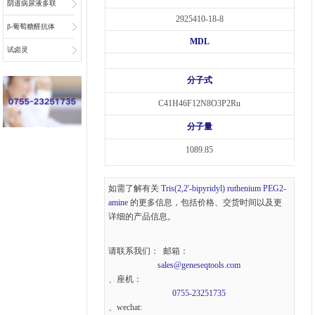
阴道病尿液多联
2925410-18-8
检底物
β-葡萄糖醛抗体
MDL
偶联物连接子
试卤灵
分子式
C41H46F12N8O3P2Ru
分子量
1089.85
如需了解有关
Tris(2,2'-bipyridyl) ruthenium PEG2-
amine
的更多信息，包括价格、交货时间以及更
详细的产品信息。
请联系我们： 邮箱：
sales@geneseqtools.com
、座机：
0755-23251735
、wechat: