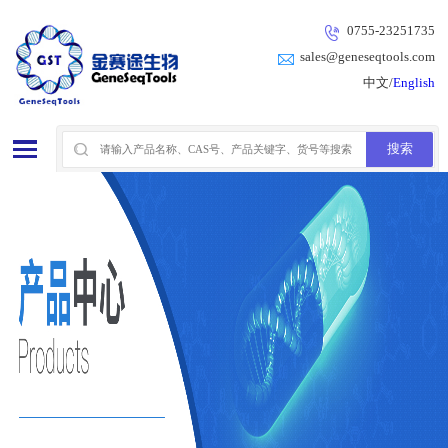
0755-23251735
sales@geneseqtools.com
中文/
English