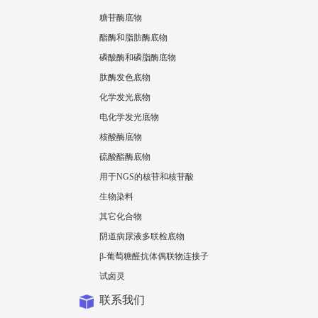
糖苷酶底物
酯酶和脂肪酶底物
磷酸酶和磷脂酶底物
肽酶发色底物
化学发光底物
电化学发光底物
核酸酶底物
硫酸酯酶底物
用于NGS的核苷和核苷酸
生物染料
其它化合物
阴道病尿液多联检底物
β-葡萄糖醛抗体偶联物连接子
试卤灵
联系我们