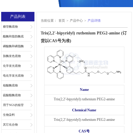
产品列表
当前位置：
首页
>
产品中心
>
产品详情
糖苷酶底物
Tris(2,2'-bipyridyl) ruthenium PEG2-amine (订
酯酶和脂肪酶底
货以CAS号为准)
物
磷酸酶和磷脂酶
底物
肽酶发色底物
化学发光底物
电化学发光底物
核酸酶底物
Name
硫酸酯酶底物
Tris(2,2'-bipyridyl) ruthenium PEG2-amine
用于NGS的核苷
Chemical Name
和核苷酸
生物染料
Tris(2,2'-bipyridyl) ruthenium PEG2-amine
其它化合物
CAS号