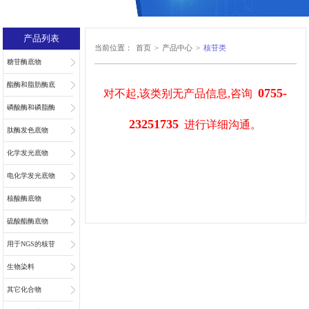
产品列表
当前位置：
首页
>
产品中心
>
核苷类
糖苷酶底物
酯酶和脂肪酶底
0755-
对不起,该类别无产品信息,咨询
物
磷酸酶和磷脂酶
23251735
进行详细沟通。
底物
肽酶发色底物
化学发光底物
电化学发光底物
核酸酶底物
硫酸酯酶底物
用于NGS的核苷
和核苷酸
生物染料
其它化合物