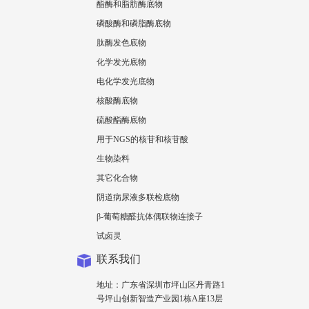
酯酶和脂肪酶底物
磷酸酶和磷脂酶底物
肽酶发色底物
化学发光底物
电化学发光底物
核酸酶底物
硫酸酯酶底物
用于NGS的核苷和核苷酸
生物染料
其它化合物
阴道病尿液多联检底物
β-葡萄糖醛抗体偶联物连接子
试卤灵
联系我们
地址：广东省深圳市坪山区丹青路1
号坪山创新智造产业园1栋A座13层