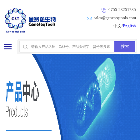
0755-23251735
sales@geneseqtools.com
中文/
English