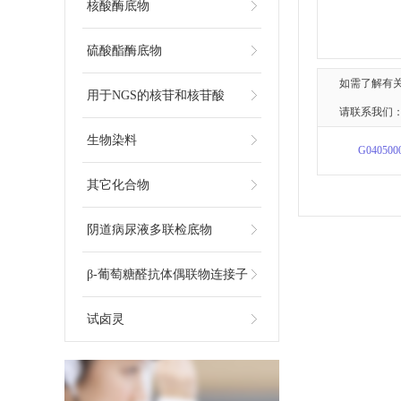
核酸酶底物
硫酸酯酶底物
如需了解有
用于NGS的核苷和核苷酸
请联系我们：
生物染料
G040500
其它化合物
阴道病尿液多联检底物
β-葡萄糖醛抗体偶联物连接子
试卤灵