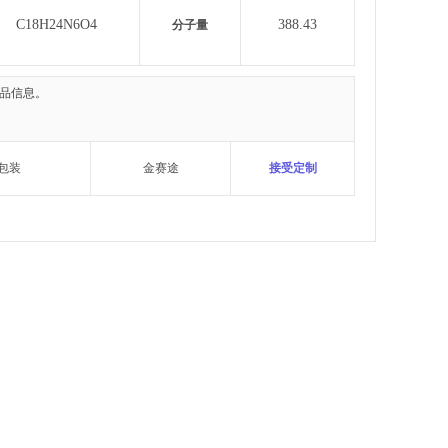
C18H24N6O4
388.43
分子量
品信息。
包装
金赛途
接受定制