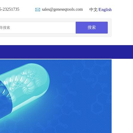
5-23251735
sales@geneseqtools.com
中文/
English