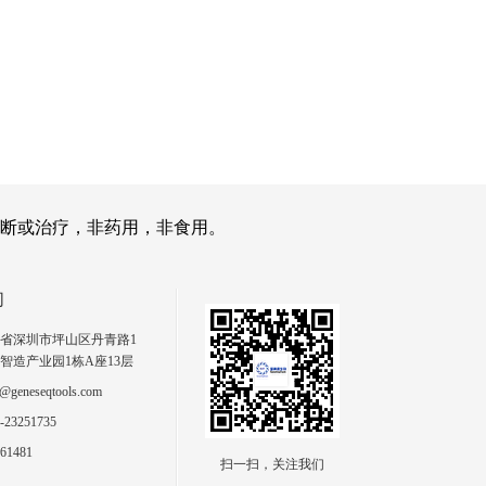
断或治疗，非药用，非食用。
们
省深圳市坪山区丹青路1
智造产业园1栋A座13层
geneseqtools.com
23251735
61481
扫一扫，关注我们