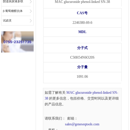
阴道病尿液多联
MAC glucuronide phenol-linked SN-38
检底物
β-葡萄糖醛抗体
CAS号
偶联物连接子
试卤灵
2246380-69-6
MDL
分子式
C50H54N6O20S
分子量
1091.06
如需了解有关
MAC glucuronide phenol-linked SN-
38
的更多信息，包括价格、交货时间以及更详细
的产品信息。
请联系我们： 邮箱：
sales@geneseqtools.com
、座机：