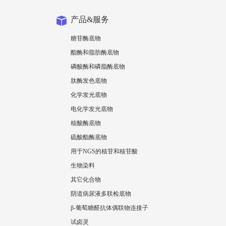
产品&服务
糖苷酶底物
酯酶和脂肪酶底物
磷酸酶和磷脂酶底物
肽酶发色底物
化学发光底物
电化学发光底物
核酸酶底物
硫酸酯酶底物
用于NGS的核苷和核苷酸
生物染料
其它化合物
阴道病尿液多联检底物
β-葡萄糖醛抗体偶联物连接子
试卤灵