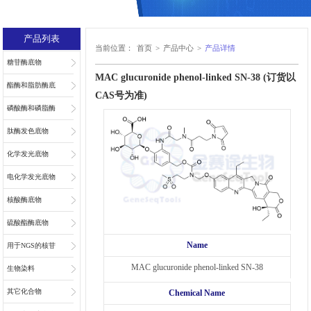
产品列表
当前位置：
首页
>
产品中心
>
产品详情
糖苷酶底物
MAC glucuronide phenol-linked SN-38 (订货以
酯酶和脂肪酶底
CAS号为准)
物
磷酸酶和磷脂酶
底物
肽酶发色底物
化学发光底物
电化学发光底物
核酸酶底物
硫酸酯酶底物
Name
用于NGS的核苷
MAC glucuronide phenol-linked SN-38
和核苷酸
生物染料
其它化合物
Chemical Name