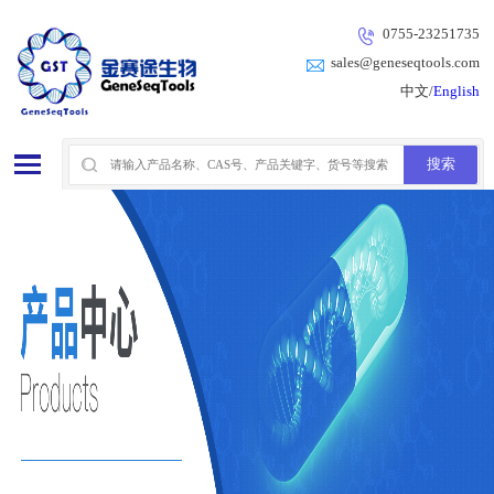
0755-23251735
sales@geneseqtools.com
中文/
English