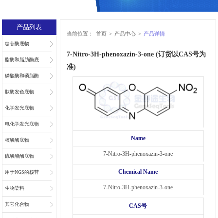
产品列表
当前位置：
首页
>
产品中心
>
产品详情
糖苷酶底物
7-Nitro-3H-phenoxazin-3-one (订货以CAS号为
酯酶和脂肪酶底
准)
物
磷酸酶和磷脂酶
底物
肽酶发色底物
化学发光底物
电化学发光底物
Name
核酸酶底物
7-Nitro-3H-phenoxazin-3-one
硫酸酯酶底物
Chemical Name
用于NGS的核苷
7-Nitro-3H-phenoxazin-3-one
和核苷酸
生物染料
其它化合物
CAS号