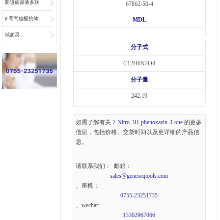
阴道病尿液多联
67862-50-4
检底物
β-葡萄糖醛抗体
MDL
偶联物连接子
试卤灵
分子式
C12H6N2O4
分子量
242.19
如需了解有关
7-Nitro-3H-phenoxazin-3-one
的更多
信息，包括价格、交货时间以及更详细的产品信
息。
请联系我们： 邮箱：
sales@geneseqtools.com
、座机：
0755-23251735
、wechat:
13302967066