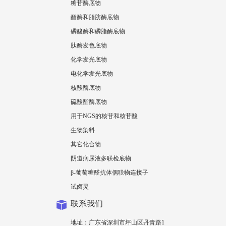
糖苷酶底物
酯酶和脂肪酶底物
磷酸酶和磷脂酶底物
肽酶发色底物
化学发光底物
电化学发光底物
核酸酶底物
硫酸酯酶底物
用于NGS的核苷和核苷酸
生物染料
其它化合物
阴道病尿液多联检底物
β-葡萄糖醛抗体偶联物连接子
试卤灵
联系我们
地址：广东省深圳市坪山区丹青路1