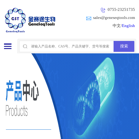
0755-23251735
sales@geneseqtools.com
中文/
English